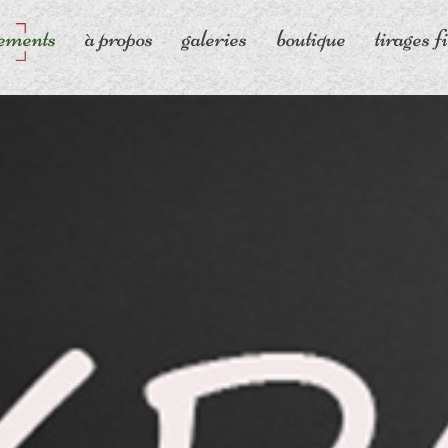
ements
à propos
galeries
boutique
tirages f